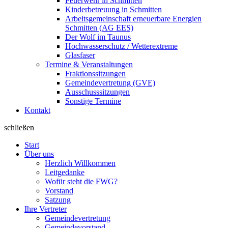
Feuerwehr in Schmitten
Kinderbetreuung in Schmitten
Arbeitsgemeinschaft erneuerbare Energien
Schmitten (AG EES)
Der Wolf im Taunus
Hochwasserschutz / Wetterextreme
Glasfaser
Termine & Veranstaltungen
Fraktionssitzungen
Gemeindevertretung (GVE)
Ausschusssitzungen
Sonstige Termine
Kontakt
schließen
Start
Über uns
Herzlich Willkommen
Leitgedanke
Wofür steht die FWG?
Vorstand
Satzung
Ihre Vertreter
Gemeindevertretung
Gemeindevorstand