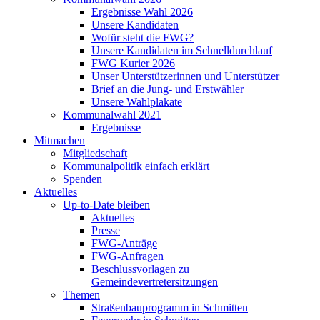
Ergebnisse Wahl 2026
Unsere Kandidaten
Wofür steht die FWG?
Unsere Kandidaten im Schnelldurchlauf
FWG Kurier 2026
Unser Unterstützerinnen und Unterstützer
Brief an die Jung- und Erstwähler
Unsere Wahlplakate
Kommunalwahl 2021
Ergebnisse
Mitmachen
Mitgliedschaft
Kommunalpolitik einfach erklärt
Spenden
Aktuelles
Up-to-Date bleiben
Aktuelles
Presse
FWG-Anträge
FWG-Anfragen
Beschlussvorlagen zu
Gemeindevertretersitzungen
Themen
Straßenbauprogramm in Schmitten