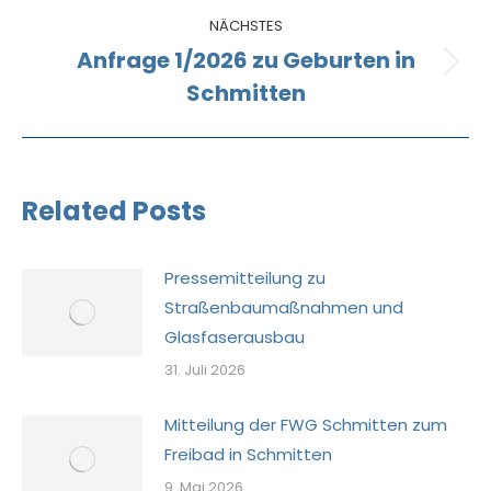
NÄCHSTES
Anfrage 1/2026 zu Geburten in
Nächster
Schmitten
Beitrag:
Related Posts
Pressemitteilung zu
Straßenbaumaßnahmen und
Glasfaserausbau
31. Juli 2026
Mitteilung der FWG Schmitten zum
Freibad in Schmitten
9. Mai 2026