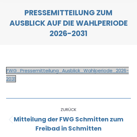
PRESSEMITTEILUNG ZUM
AUSBLICK AUF DIE WAHLPERIODE
2026-2031
Sie befinden sich hier:
FWG_Pressemitteilung_Ausblick_Wahlperiode_2026-
2031
Kommentarnavigation
ZURÜCK
Mitteilung der FWG Schmitten zum
Vorheriger
Freibad in Schmitten
Beitrag: