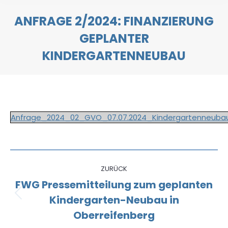
ANFRAGE 2/2024: FINANZIERUNG
GEPLANTER
KINDERGARTENNEUBAU
Sie befinden sich hier:
Anfrage_2024_02_GVO_07.07.2024_Kindergartenneubau
Kommentarnavigation
ZURÜCK
FWG Pressemitteilung zum geplanten
Kindergarten-Neubau in
Vorheriger
Beitrag:
Oberreifenberg