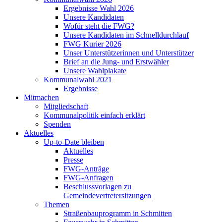
Ergebnisse Wahl 2026
Unsere Kandidaten
Wofür steht die FWG?
Unsere Kandidaten im Schnelldurchlauf
FWG Kurier 2026
Unser Unterstützerinnen und Unterstützer
Brief an die Jung- und Erstwähler
Unsere Wahlplakate
Kommunalwahl 2021
Ergebnisse
Mitmachen
Mitgliedschaft
Kommunalpolitik einfach erklärt
Spenden
Aktuelles
Up-to-Date bleiben
Aktuelles
Presse
FWG-Anträge
FWG-Anfragen
Beschlussvorlagen zu
Gemeindevertretersitzungen
Themen
Straßenbauprogramm in Schmitten