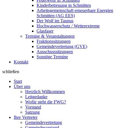
Feuerwehr in Schmitten
Kinderbetreuung in Schmitten
Arbeitsgemeinschaft erneuerbare Energien
Schmitten (AG EES)
Der Wolf im Taunus
Hochwasserschutz / Wetterextreme
Glasfaser
Termine & Veranstaltungen
Fraktionssitzungen
Gemeindevertretung (GVE)
Ausschusssitzungen
Sonstige Termine
Kontakt
schließen
Start
Über uns
Herzlich Willkommen
Leitgedanke
Wofür steht die FWG?
Vorstand
Satzung
Ihre Vertreter
Gemeindevertretung
Gemeindevorstand