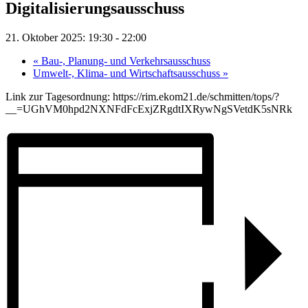
Digitalisierungsausschuss
21. Oktober 2025: 19:30
-
22:00
«
Bau-, Planung- und Verkehrsausschuss
Umwelt-, Klima- und Wirtschaftsausschuss
»
Link zur Tagesordnung: https://rim.ekom21.de/schmitten/tops/?
__=UGhVM0hpd2NXNFdFcExjZRgdtIXRywNgSVetdK5sNRk