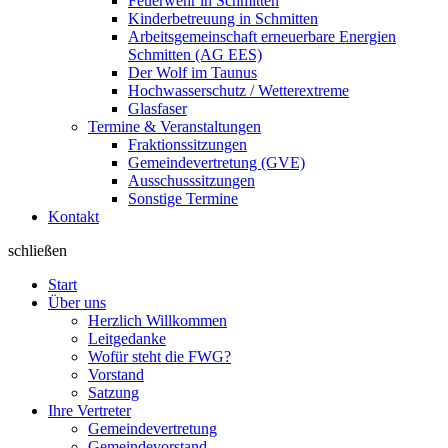
Feuerwehr in Schmitten
Kinderbetreuung in Schmitten
Arbeitsgemeinschaft erneuerbare Energien
Schmitten (AG EES)
Der Wolf im Taunus
Hochwasserschutz / Wetterextreme
Glasfaser
Termine & Veranstaltungen
Fraktionssitzungen
Gemeindevertretung (GVE)
Ausschusssitzungen
Sonstige Termine
Kontakt
schließen
Start
Über uns
Herzlich Willkommen
Leitgedanke
Wofür steht die FWG?
Vorstand
Satzung
Ihre Vertreter
Gemeindevertretung
Gemeindevorstand