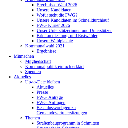
Ergebnisse Wahl 2026
Unsere Kandidaten
Wofür steht die FWG?
Unsere Kandidaten im Schnelldurchlauf
FWG Kurier 2026
Unser Unterstützerinnen und Unterstützer
Brief an die Jung- und Erstwähler
Unsere Wahlplakate
Kommunalwahl 2021
Ergebnisse
Mitmachen
Mitgliedschaft
Kommunalpolitik einfach erklärt
Spenden
Aktuelles
Up-to-Date bleiben
Aktuelles
Presse
FWG-Anträge
FWG-Anfragen
Beschlussvorlagen zu
Gemeindevertretersitzungen
Themen
Straßenbauprogramm in Schmitten