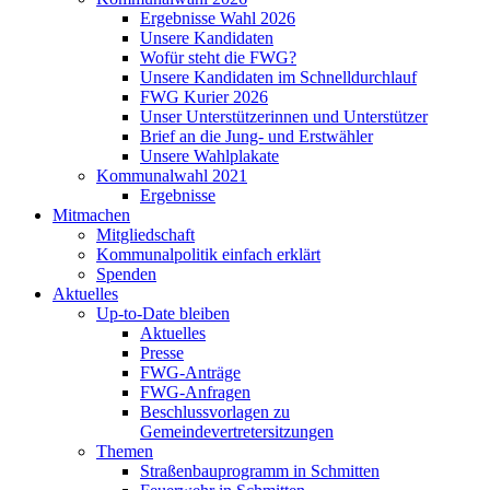
Ergebnisse Wahl 2026
Unsere Kandidaten
Wofür steht die FWG?
Unsere Kandidaten im Schnelldurchlauf
FWG Kurier 2026
Unser Unterstützerinnen und Unterstützer
Brief an die Jung- und Erstwähler
Unsere Wahlplakate
Kommunalwahl 2021
Ergebnisse
Mitmachen
Mitgliedschaft
Kommunalpolitik einfach erklärt
Spenden
Aktuelles
Up-to-Date bleiben
Aktuelles
Presse
FWG-Anträge
FWG-Anfragen
Beschlussvorlagen zu
Gemeindevertretersitzungen
Themen
Straßenbauprogramm in Schmitten