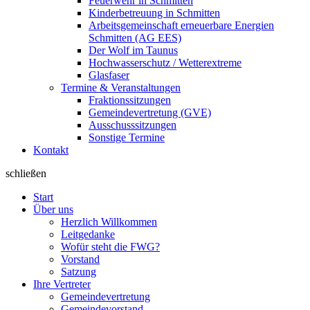
Feuerwehr in Schmitten
Kinderbetreuung in Schmitten
Arbeitsgemeinschaft erneuerbare Energien
Schmitten (AG EES)
Der Wolf im Taunus
Hochwasserschutz / Wetterextreme
Glasfaser
Termine & Veranstaltungen
Fraktionssitzungen
Gemeindevertretung (GVE)
Ausschusssitzungen
Sonstige Termine
Kontakt
schließen
Start
Über uns
Herzlich Willkommen
Leitgedanke
Wofür steht die FWG?
Vorstand
Satzung
Ihre Vertreter
Gemeindevertretung
Gemeindevorstand