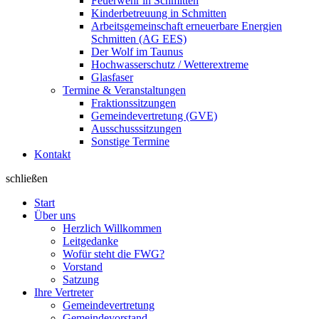
Feuerwehr in Schmitten
Kinderbetreuung in Schmitten
Arbeitsgemeinschaft erneuerbare Energien
Schmitten (AG EES)
Der Wolf im Taunus
Hochwasserschutz / Wetterextreme
Glasfaser
Termine & Veranstaltungen
Fraktionssitzungen
Gemeindevertretung (GVE)
Ausschusssitzungen
Sonstige Termine
Kontakt
schließen
Start
Über uns
Herzlich Willkommen
Leitgedanke
Wofür steht die FWG?
Vorstand
Satzung
Ihre Vertreter
Gemeindevertretung
Gemeindevorstand