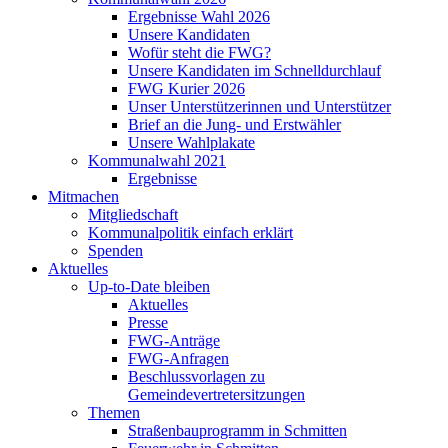
Ergebnisse Wahl 2026
Unsere Kandidaten
Wofür steht die FWG?
Unsere Kandidaten im Schnelldurchlauf
FWG Kurier 2026
Unser Unterstützerinnen und Unterstützer
Brief an die Jung- und Erstwähler
Unsere Wahlplakate
Kommunalwahl 2021
Ergebnisse
Mitmachen
Mitgliedschaft
Kommunalpolitik einfach erklärt
Spenden
Aktuelles
Up-to-Date bleiben
Aktuelles
Presse
FWG-Anträge
FWG-Anfragen
Beschlussvorlagen zu
Gemeindevertretersitzungen
Themen
Straßenbauprogramm in Schmitten