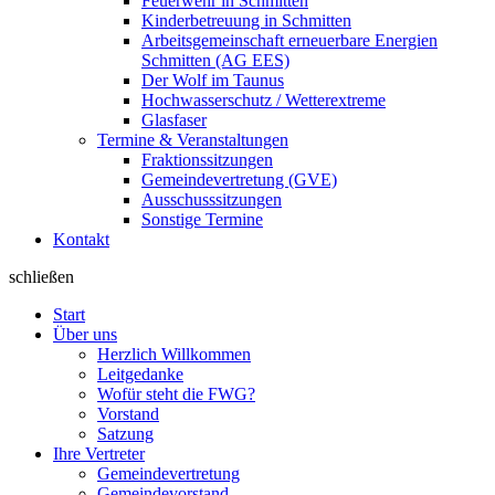
Feuerwehr in Schmitten
Kinderbetreuung in Schmitten
Arbeitsgemeinschaft erneuerbare Energien
Schmitten (AG EES)
Der Wolf im Taunus
Hochwasserschutz / Wetterextreme
Glasfaser
Termine & Veranstaltungen
Fraktionssitzungen
Gemeindevertretung (GVE)
Ausschusssitzungen
Sonstige Termine
Kontakt
schließen
Start
Über uns
Herzlich Willkommen
Leitgedanke
Wofür steht die FWG?
Vorstand
Satzung
Ihre Vertreter
Gemeindevertretung
Gemeindevorstand