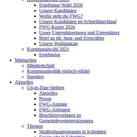
Ergebnisse Wahl 2026
Unsere Kandidaten
Wofür steht die FWG?
Unsere Kandidaten im Schnelldurchlauf
FWG Kurier 2026
Unser Unterstützerinnen und Unterstützer
Brief an die Jung- und Erstwähler
Unsere Wahlplakate
Kommunalwahl 2021
Ergebnisse
Mitmachen
Mitgliedschaft
Kommunalpolitik einfach erklärt
Spenden
Aktuelles
Up-to-Date bleiben
Aktuelles
Presse
FWG-Anträge
FWG-Anfragen
Beschlussvorlagen zu
Gemeindevertretersitzungen
Themen
Straßenbauprogramm in Schmitten