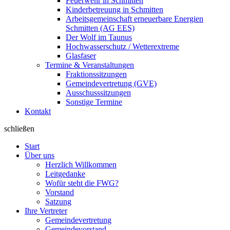
Feuerwehr in Schmitten
Kinderbetreuung in Schmitten
Arbeitsgemeinschaft erneuerbare Energien
Schmitten (AG EES)
Der Wolf im Taunus
Hochwasserschutz / Wetterextreme
Glasfaser
Termine & Veranstaltungen
Fraktionssitzungen
Gemeindevertretung (GVE)
Ausschusssitzungen
Sonstige Termine
Kontakt
schließen
Start
Über uns
Herzlich Willkommen
Leitgedanke
Wofür steht die FWG?
Vorstand
Satzung
Ihre Vertreter
Gemeindevertretung
Gemeindevorstand