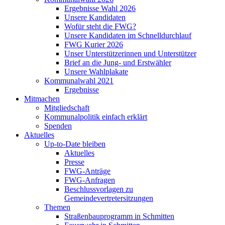
Ergebnisse Wahl 2026
Unsere Kandidaten
Wofür steht die FWG?
Unsere Kandidaten im Schnelldurchlauf
FWG Kurier 2026
Unser Unterstützerinnen und Unterstützer
Brief an die Jung- und Erstwähler
Unsere Wahlplakate
Kommunalwahl 2021
Ergebnisse
Mitmachen
Mitgliedschaft
Kommunalpolitik einfach erklärt
Spenden
Aktuelles
Up-to-Date bleiben
Aktuelles
Presse
FWG-Anträge
FWG-Anfragen
Beschlussvorlagen zu
Gemeindevertretersitzungen
Themen
Straßenbauprogramm in Schmitten