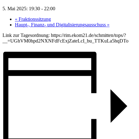
5. Mai 2025: 19:30
-
22:00
«
Fraktionssitzung
Haupt-, Finanz- und Digitalisierungsausschuss
»
Link zur Tagesordnung: https://rim.ekom21.de/schmitten/tops/?
__=UGhVM0hpd2NXNFdFcExjZateLcI_bu_TTKuLa5hqDTo