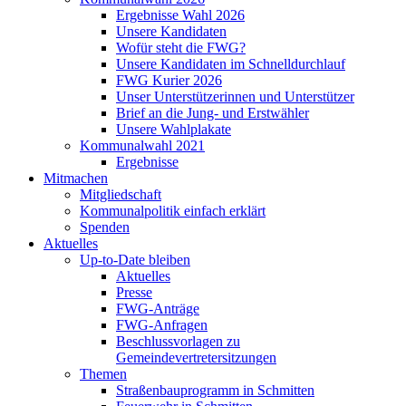
Ergebnisse Wahl 2026
Unsere Kandidaten
Wofür steht die FWG?
Unsere Kandidaten im Schnelldurchlauf
FWG Kurier 2026
Unser Unterstützerinnen und Unterstützer
Brief an die Jung- und Erstwähler
Unsere Wahlplakate
Kommunalwahl 2021
Ergebnisse
Mitmachen
Mitgliedschaft
Kommunalpolitik einfach erklärt
Spenden
Aktuelles
Up-to-Date bleiben
Aktuelles
Presse
FWG-Anträge
FWG-Anfragen
Beschlussvorlagen zu
Gemeindevertretersitzungen
Themen
Straßenbauprogramm in Schmitten