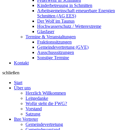
Feuerwehr in Schmitten
Kinderbetreuung in Schmitten
Arbeitsgemeinschaft erneuerbare Energien
Schmitten (AG EES)
Der Wolf im Taunus
Hochwasserschutz / Wetterextreme
Glasfaser
Termine & Veranstaltungen
Fraktionssitzungen
Gemeindevertretung (GVE)
Ausschusssitzungen
Sonstige Termine
Kontakt
schließen
Start
Über uns
Herzlich Willkommen
Leitgedanke
Wofür steht die FWG?
Vorstand
Satzung
Ihre Vertreter
Gemeindevertretung
Gemeindevorstand