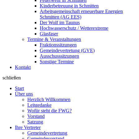
Feuerwehr in Schmitten
Kinderbetreuung in Schmitten
Arbeitsgemeinschaft erneuerbare Energien
Schmitten (AG EES)
Der Wolf im Taunus
Hochwasserschutz / Wetterextreme
Glasfaser
Termine & Veranstaltungen
Fraktionssitzungen
Gemeindevertretung (GVE)
Ausschusssitzungen
Sonstige Termine
Kontakt
schließen
Start
Über uns
Herzlich Willkommen
Leitgedanke
Wofür steht die FWG?
Vorstand
Satzung
Ihre Vertreter
Gemeindevertretung
Gemeindevorstand