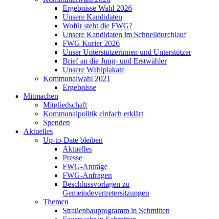
Ergebnisse Wahl 2026
Unsere Kandidaten
Wofür steht die FWG?
Unsere Kandidaten im Schnelldurchlauf
FWG Kurier 2026
Unser Unterstützerinnen und Unterstützer
Brief an die Jung- und Erstwähler
Unsere Wahlplakate
Kommunalwahl 2021
Ergebnisse
Mitmachen
Mitgliedschaft
Kommunalpolitik einfach erklärt
Spenden
Aktuelles
Up-to-Date bleiben
Aktuelles
Presse
FWG-Anträge
FWG-Anfragen
Beschlussvorlagen zu
Gemeindevertretersitzungen
Themen
Straßenbauprogramm in Schmitten